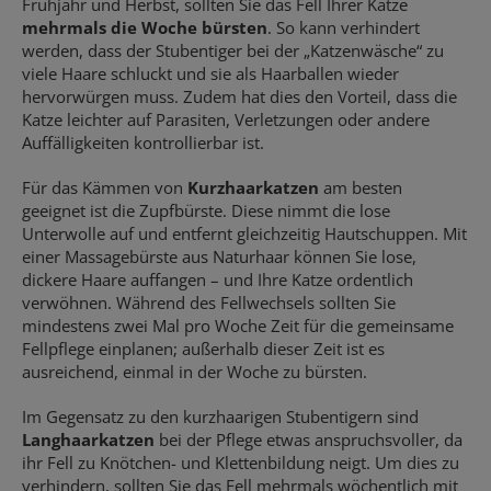
Frühjahr und Herbst, sollten Sie das Fell Ihrer Katze
mehrmals die Woche bürsten
. So kann verhindert
werden, dass der Stubentiger bei der „Katzenwäsche“ zu
viele Haare schluckt und sie als Haarballen wieder
hervorwürgen muss. Zudem hat dies den Vorteil, dass die
Katze leichter auf Parasiten, Verletzungen oder andere
Auffälligkeiten kontrollierbar ist.
Für das Kämmen von
Kurzhaarkatzen
am besten
geeignet ist die Zupfbürste. Diese nimmt die lose
Unterwolle auf und entfernt gleichzeitig Hautschuppen. Mit
einer Massagebürste aus Naturhaar können Sie lose,
dickere Haare auffangen – und Ihre Katze ordentlich
verwöhnen. Während des Fellwechsels sollten Sie
mindestens zwei Mal pro Woche Zeit für die gemeinsame
Fellpflege einplanen; außerhalb dieser Zeit ist es
ausreichend, einmal in der Woche zu bürsten.
Im Gegensatz zu den kurzhaarigen Stubentigern sind
Langhaarkatzen
bei der Pflege etwas anspruchsvoller, da
ihr Fell zu Knötchen- und Klettenbildung neigt. Um dies zu
verhindern, sollten Sie das Fell mehrmals wöchentlich mit