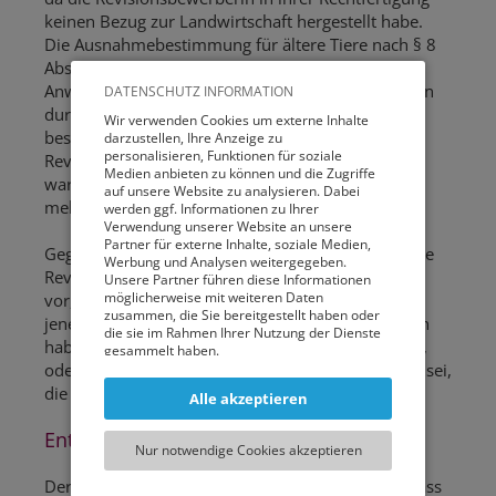
keinen Bezug zur Landwirtschaft hergestellt habe.
Die Ausnahmebestimmung für ältere Tiere nach § 8
Abs 2 Z 4 TSchG komme ebenfalls nicht zur
Anwendung, da hiervon nur die Haltung von Tieren
DATENSCHUTZ INFORMATION
durch Personen erfasst sei, denen die Haltung aus
Wir verwenden Cookies um externe Inhalte
besonderen Gründen nicht mehr möglich ist. Die
darzustellen, Ihre Anzeige zu
personalisieren, Funktionen für soziale
Revisionswerberin habe allerdings nicht erläutert,
Medien anbieten zu können und die Zugriffe
warum die Haltung der angebotenen Katzen nicht
auf unsere Website zu analysieren. Dabei
mehr möglich sei.
werden ggf. Informationen zu Ihrer
Verwendung unserer Website an unsere
Partner für externe Inhalte, soziale Medien,
Gegen das Erkenntnis wurde eine außerordentliche
Werbung und Analysen weitergegeben.
Revision erhoben. Die Revisionswerberin brachte
Unsere Partner führen diese Informationen
möglicherweise mit weiteren Daten
vor, dass es keine Entscheidung darüber gebe, ob
zusammen, die Sie bereitgestellt haben oder
jene Person die Verwaltungsübertretung begangen
die sie im Rahmen Ihrer Nutzung der Dienste
habe, die das Inserat geschalten und bezahlt habe,
gesammelt haben.
oder ob jene Person zur Verantwortung zu ziehen sei,
Sie können entweder allen externen Services
die im Inserat als Kontaktperson aufscheine.
Alle akzeptieren
und damit Verbundenen Cookies zustimmen,
oder lediglich jenen die für die korrekte
Entscheidung
Funktionsweise der Website zwingend
Nur notwendige Cookies akzeptieren
notwendig sind. Beachten Sie, dass bei der
Wahl der zweiten Möglichkeit ggf. nicht alle
Der Verwaltungsgerichtshof (VwGH) stellte fest, dass
Inhalte angezeigt werden können.