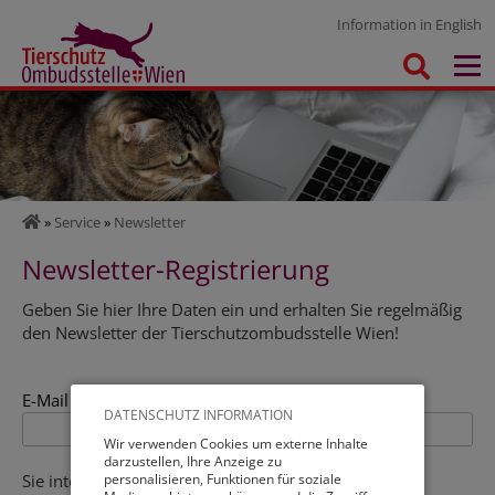
Information in English
»
Service
»
Newsletter
Newsletter-Registrierung
Geben Sie hier Ihre Daten ein und erhalten Sie regelmäßig
den Newsletter der Tierschutzombudsstelle Wien!
*
E-Mail
DATENSCHUTZ INFORMATION
Wir verwenden Cookies um externe Inhalte
darzustellen, Ihre Anzeige zu
Sie interessieren sich für bestimmte
personalisieren, Funktionen für soziale