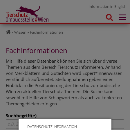
Information in English
»
Wissen
»
Fachinformationen
Fachinformationen
Mit Hilfe dieser Datenbank können Sie sich über diverse
Themen aus dem Bereich Tierschutz informieren. Anhand
von Merkblättern und Gutachten wird Expert*innenwissen
verständlich aufbereitet.
Stellungnahmen geben einen
Einblick in die Positionierung der Tierschutzombudsstelle
Wien zu aktuellen Tierschutz-Themen.
Die Suche kann
sowohl mit Hilfe von Schlagwörtern als auch zu konkreten
Themengebieten erfolgen.
Suchbegriff(e)
DATENSCHUTZ INFORMATION