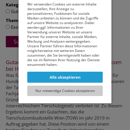
Kategorie(n)
Wir verwenden Cookies um externe Inhalte
darzustellen, Ihre Anzeige zu
Gutachten
Merkblatt
Studie
personalisieren, Funktionen für soziale
Medien anbieten zu können und die Zugriffe
Themen
auf unsere Website zu analysieren. Dabei
Exoten
Heimtiere
Hund
Qualzucht
werden ggf. Informationen zu Ihrer
Verwendung unserer Website an unsere
Partner für externe Inhalte, soziale Medien,
Werbung und Analysen weitergegeben.
Unsere Partner führen diese Informationen
möglicherweise mit weiteren Daten
zusammen, die Sie bereitgestellt haben oder
die sie im Rahmen Ihrer Nutzung der Dienste
Gutachten über das Abschneiden von Vibrissen
gesammelt haben.
bei Hunden
Sie können entweder allen externen Services
Was für Menschen eine Frage des Geschmacks ist, ist für
Alle akzeptieren
und damit Verbundenen Cookies zustimmen,
Hunde ein No-Go: Das Abschneiden, Scheren oder Rasieren
oder lediglich jenen die für die korrekte
der Tasthaare (auch Barthaare, Sinneshaare – im
Funktionsweise der Website zwingend
Nur notwendige Cookies akzeptieren
notwendig sind. Beachten Sie, dass bei der
Fachjargon Vibrissen – genannt) aus kosmetischen
Wahl der zweiten Möglichkeit ggf. nicht alle
Gründen ist ein unzulässiger Eingriff, der laut
Inhalte angezeigt werden können.
österreichischem Tierschutzgesetz verboten ist. Zu diesem
Ergebnis kommt ein Gutachten, das die
Tierschutzombudsstelle Wien (TOW) im Jahr 2019 in
Auftrag gegeben hat. Diese Position wird von einem