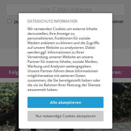
Ja, ich stimme der elektronischen Verarbeitung meiner
DATENSCHUTZ INFORMATION
Daten zu!
Wir verwenden Cookies um externe Inhalte
darzustellen, Ihre Anzeige zu
personalisieren, Funktionen für soziale
Medien anbieten zu können und die Zugriffe
auf unsere Website zu analysieren. Dabei
werden ggf. Informationen zu Ihrer
Verwendung unserer Website an unsere
Partner für externe Inhalte, soziale Medien,
Werbung und Analysen weitergegeben.
Unsere Partner führen diese Informationen
Folgende Artikel könnten Sie auch interessieren:
möglicherweise mit weiteren Daten
zusammen, die Sie bereitgestellt haben oder
die sie im Rahmen Ihrer Nutzung der Dienste
gesammelt haben.
Sie können entweder allen externen Services
Alle akzeptieren
und damit Verbundenen Cookies zustimmen,
oder lediglich jenen die für die korrekte
Funktionsweise der Website zwingend
Nur notwendige Cookies akzeptieren
notwendig sind. Beachten Sie, dass bei der
Wahl der zweiten Möglichkeit ggf. nicht alle
Inhalte angezeigt werden können.