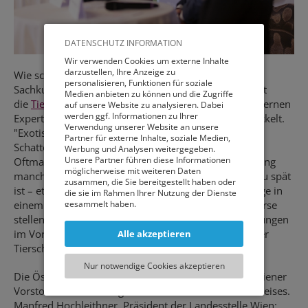
DATENSCHUTZ INFORMATION
Wir verwenden Cookies um externe Inhalte
darzustellen, Ihre Anzeige zu
Wie schon bei der Hunde-Kunde, dem Wiener
personalisieren, Funktionen für soziale
Sachkundenachweis für neue Hundehalter*innen, hat
Medien anbieten zu können und die Zugriffe
die
Tierschutzombudsstelle Wien
gemeinsam mit externen
auf unsere Website zu analysieren. Dabei
werden ggf. Informationen zu Ihrer
Expert*innen die Inhalte für die Exoten-Kunde entwickelt.
Verwendung unserer Website an unsere
"Exotische Wildtiere in Privathaltung führen ein
Partner für externe Inhalte, soziale Medien,
Schattendasein in den österreichischen Haushalten.
Werbung und Analysen weitergegeben.
Unsere Partner führen diese Informationen
Oftmals wird ihre Existenz und auch die Überforderung
möglicherweise mit weiteren Daten
mancher Halter*innen erst dann bemerkt, wenn es zu spät
zusammen, die Sie bereitgestellt haben oder
ist – etwa, wenn wieder mal eine ausgesetzte Schlange in
die sie im Rahmen Ihrer Nutzung der Dienste
gesammelt haben.
einem Wiener Park gefunden wird. Die Sachkundekurse
stellen eine große Chance dar, unüberlegte Anschaffungen
Sie können entweder allen externen Services
im Vorfeld zu verhindern", sagt Eva Persy, Leiterin der
Alle akzeptieren
und damit Verbundenen Cookies zustimmen,
Tierschutzombudsstelle Wien.
oder lediglich jenen die für die korrekte
Funktionsweise der Website zwingend
Nur notwendige Cookies akzeptieren
notwendig sind. Beachten Sie, dass bei der
Die Österreichische Tierärztekammer begrüßt den Wiener
Wahl der zweiten Möglichkeit ggf. nicht alle
Vorstoß zur Einführung des Exoten-Sachkundenachweises.
Inhalte angezeigt werden können.
Manfred Hochleithner, Präsident der Landesstelle Wien: