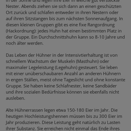
in der Sonne und legen ihre Eier in weiche gut versteckte
Nester. Abends ziehen sie sich dann an einen geschützten
Ort zurück und schlafen entweder in ihren Nestern oder
auf ihren Sitzstangen bis zum nächsten Sonnenaufgang. In
diesen kleinen Gruppen gibt es eine fixe Rangordnung
(Hackordnung): jedes Huhn hat einen bestimmten Platz in
der Gruppe. Ein Durchschnittshuhn kann so 8-10 Jahre und
noch älter werden.
Das Leben der Hühner in der Intensivtierhaltung ist von
schnellem Wachstum der Muskeln (Masthuhn) oder
maximaler Legeleistung (Legehuhn) gesteuert. Sie leben
mit einer unüberschaubaren Anzahl an anderen Hühnern
in engen Ställen, meist ohne Tageslicht und ohne konstante
Gruppe. Sie haben keine Schlafnester, keine Sandbäder
und ihre sozialen Bedürfnisse können sie ebenfalls nicht
ausleben.
Alte Hühnerrassen legen etwa 150-180 Eier im Jahr. Die
heutigen Hochleistungshennen müssen bis zu 300 Eier im
Jahr produzieren. Diese Leistung geht natürlich zu Lasten
ihrer Substanz. Sie erreichen nicht einmal das Ende ihres