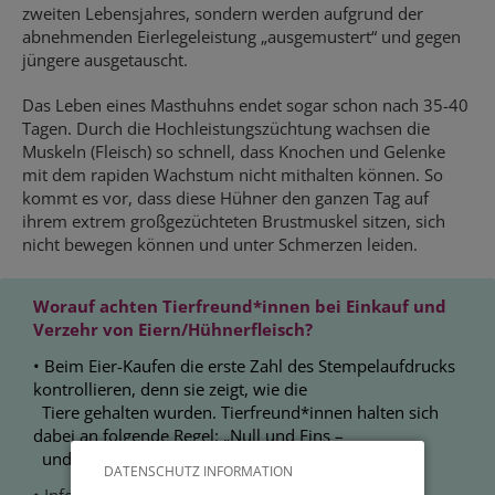
zweiten Lebensjahres, sondern werden aufgrund der
abnehmenden Eierlegeleistung „ausgemustert“ und gegen
jüngere ausgetauscht.
Das Leben eines Masthuhns endet sogar schon nach 35-40
Tagen. Durch die Hochleistungszüchtung wachsen die
Muskeln (Fleisch) so schnell, dass Knochen und Gelenke
mit dem rapiden Wachstum nicht mithalten können. So
kommt es vor, dass diese Hühner den ganzen Tag auf
ihrem extrem großgezüchteten Brustmuskel sitzen, sich
nicht bewegen können und unter Schmerzen leiden.
Worauf achten Tierfreund*innen bei Einkauf und
Verzehr von Eiern/Hühnerfleisch?
• Beim Eier-Kaufen die erste Zahl des Stempelaufdrucks
kontrollieren, denn sie zeigt, wie die
Tiere gehalten wurden. Tierfreund*innen halten sich
dabei an folgende Regel: „Null und Eins –
und sonst Keins!“
DATENSCHUTZ INFORMATION