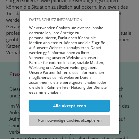
sorgen sollen, sowie pflanzliche Beruhigungstropfen
können die Situation zusätzlich auflockern. Inwieweit das
Tier darauf anspricht, muss jedoch individuell getestet
werden. Auch kann ein Training mit
DATENSCHUTZ INFORMATION
Geräuschdesensibilisierung helfen und unter
Wir verwenden Cookies um externe Inhalte
professioneller Anleitung Entspannungssignale und Rituale
darzustellen, Ihre Anzeige zu
personalisieren, Funktionen für soziale
geübt werden. Tierschutzqualifizierte Hundetrainer*innen,
Medien anbieten zu können und die Zugriffe
Katzen-Coaches und Tierärzt*innen mit
auf unsere Website zu analysieren. Dabei
Verhaltensschwerpunkt können hier weiterhelfen.
werden ggf. Informationen zu Ihrer
Verwendung unserer Website an unsere
Partner für externe Inhalte, soziale Medien,
Werbung und Analysen weitergegeben.
Unsere Partner führen diese Informationen
Praxis-Tipp "Half Wrap"
möglicherweise mit weiteren Daten
zusammen, die Sie bereitgestellt haben oder
die sie im Rahmen Ihrer Nutzung der Dienste
Dieser Trick zur Beruhigung des Hundes kann einfach
gesammelt haben.
und schnell aus einem Stück Stoff hergestellt werden.
Sie können entweder allen externen Services
Im Wesentlichen handelt es sich beim Half Wrap um das
Alle akzeptieren
und damit Verbundenen Cookies zustimmen,
Anlegen einer elastischen Bandage, die die
oder lediglich jenen die für die korrekte
Funktionsweise der Website zwingend
Aufmerksamkeit des Hundes vom Unangenehmen auf
Nur notwendige Cookies akzeptieren
notwendig sind. Beachten Sie, dass bei der
seinen Körper lenkt. Das Tragen des Body Wrap
Wahl der zweiten Möglichkeit ggf. nicht alle
verbessert die Wahrnehmung des Hundes für seinen
Inhalte angezeigt werden können.
eigenen Körper und macht ihn selbstbewusster, sowohl