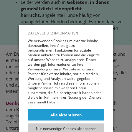
Leider werden auch in
Gebieten, in denen
grundsätzlich Leinenpflicht
herrscht,
angeleinte Hunde häufig von
unangeleinten Hunden bedrängt. Es kann dabei zu
Übergriffen auf alte oder kranke Hunde, Welpen
DATENSCHUTZ INFORMATION
und auch läufige Hündinnen kommen.
Wir verwenden Cookies um externe Inhalte
darzustellen, Ihre Anzeige zu
personalisieren, Funktionen für soziale
Am Ende solch einer Situation steht immer ein Konflikt und
Medien anbieten zu können und die Zugriffe
ein*e Hundehalter*in mit Rechtfertigungsbedarf. "Aber
auf unsere Website zu analysieren. Dabei
werden ggf. Informationen zu Ihrer
meiner wollte doch nicht…", "Das hat er noch nie getan"
Verwendung unserer Website an unsere
oder auch "Er wollte doch nur spielen" sind Argumente, die
Partner für externe Inhalte, soziale Medien,
den anderen Menschen und Hunden nicht weiterhelfen
Werbung und Analysen weitergegeben.
Unsere Partner führen diese Informationen
und auch nicht für ein respektvolles und umsichtiges
möglicherweise mit weiteren Daten
Miteinander stehen.
zusammen, die Sie bereitgestellt haben oder
die sie im Rahmen Ihrer Nutzung der Dienste
gesammelt haben.
Denken Sie daran
: Es ist möglich, dass Ihr Hund nach
dem Rückrufsignal sofort, schnell und freudig zu Ihnen
Sie können entweder allen externen Services
Alle akzeptieren
angelaufen kommt – doch so ein Rückruf erfordert
und damit Verbundenen Cookies zustimmen,
oder lediglich jenen die für die korrekte
Training. Tierschutzqualifizierte Hundetrainer*innen
Funktionsweise der Website zwingend
unterstützen Sie und Ihren Vierbeiner auf dem Weg zur
Nur notwendige Cookies akzeptieren
notwendig sind. Beachten Sie, dass bei der