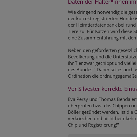
Daten der Halter*innen im
Wie dringend notwendig die geset
der korrekt registrierten Hunde
der Heimtierdatenbank bei rund 35
Tiere zu. Für Katzen wird diese S
eine Zusammenführung mit den B
Neben den geforderten gesetzlic
Bevölkerung und die Unterstützun
ihr Tier zwar gechippt und vielle
des Bundes." Daher sei es auch w
Ordination die ordnungsgemäße 
Vor Silvester korrekte Ein
Eva Persy und Thomas Benda empf
überprüfen bzw. das Chippen und
Böller gezündet werden, ist die
verkriechen und nicht heimkehren
Chip und Registrierung!"