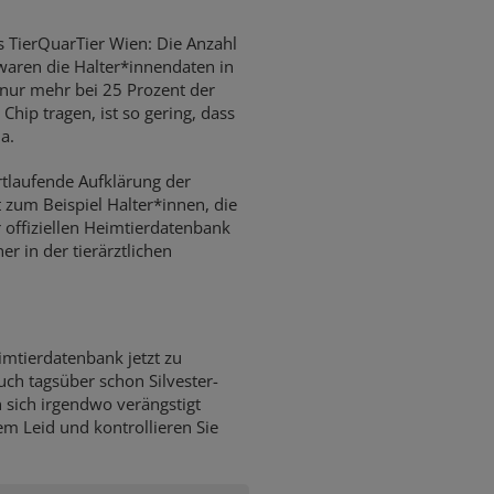
es TierQuarTier Wien: Die Anzahl
waren die Halter*innendaten in
s nur mehr bei 25 Prozent der
Chip tragen, ist so gering, dass
nda.
rtlaufende Aufklärung der
 zum Beispiel Halter*innen, die
er offiziellen Heimtierdatenbank
r in der tierärztlichen
imtierdatenbank jetzt zu
ch tagsüber schon Silvester-
 sich irgendwo verängstigt
em Leid und kontrollieren Sie