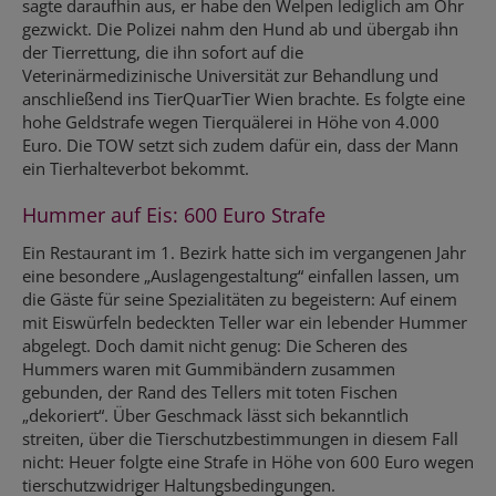
sagte daraufhin aus, er habe den Welpen lediglich am Ohr
gezwickt. Die Polizei nahm den Hund ab und übergab ihn
der Tierrettung, die ihn sofort auf die
Veterinärmedizinische Universität zur Behandlung und
anschließend ins TierQuarTier Wien brachte. Es folgte eine
hohe Geldstrafe wegen Tierquälerei in Höhe von 4.000
Euro. Die TOW setzt sich zudem dafür ein, dass der Mann
ein Tierhalteverbot bekommt.
Hummer auf Eis: 600 Euro Strafe
Ein Restaurant im 1. Bezirk hatte sich im vergangenen Jahr
eine besondere „Auslagengestaltung“ einfallen lassen, um
die Gäste für seine Spezialitäten zu begeistern: Auf einem
mit Eiswürfeln bedeckten Teller war ein lebender Hummer
abgelegt. Doch damit nicht genug: Die Scheren des
Hummers waren mit Gummibändern zusammen
gebunden, der Rand des Tellers mit toten Fischen
„dekoriert“. Über Geschmack lässt sich bekanntlich
streiten, über die Tierschutzbestimmungen in diesem Fall
nicht: Heuer folgte eine Strafe in Höhe von 600 Euro wegen
tierschutzwidriger Haltungsbedingungen.