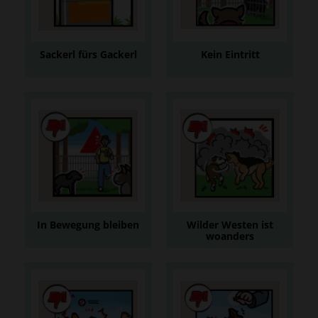
Anzeigen
Anzeigen
Sackerl fürs Gackerl
Kein Eintritt
Hundekot muss
Manche Hunde
immer weggeräumt
müssen bitte
werden
draußen bleiben
Anzeigen
Anzeigen
In Bewegung bleiben
Wilder Westen ist
woanders
Auch Frauli und Herrli
Auch in der
müssen sich bewegen
Hundezone haften
HalterInnen für ihre
Hunde