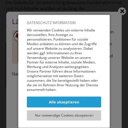
Die Gebote für verantwortungsbewusste Hundehalterinnen
und Hundehalter wurden im Auftrag der
Tierschutzombudsstelle Wien illustriert, auf Tafeln gedruckt
Lärm, nein Danke
und an den Wiener Hundezonen angebracht - für ein gutes
Anzeigen
Anzeigen
DATENSCHUTZ INFORMATION
Miteinander in der Hundezone.
Wir verwenden Cookies um externe Inhalte
Gerade in Hundezonen, die in
darzustellen, Ihre Anzeige zu
dicht besiedelten
personalisieren, Funktionen für soziale
Wohngebieten liegen, sollten
Medien anbieten zu können und die Zugriffe
auf unsere Website zu analysieren. Dabei
Sie Rücksicht auf die
werden ggf. Informationen zu Ihrer
AnwohnerInnen nehmen und
Verwendung unserer Website an unsere
Dauerbellen Ihres Hundes
Partner für externe Inhalte, soziale Medien,
Werbung und Analysen weitergegeben.
vermeiden. Die
Unsere Partner führen diese Informationen
Nachtruhezeiten sind unbedingt einzuhalten.
möglicherweise mit weiteren Daten
zusammen, die Sie bereitgestellt haben oder
die sie im Rahmen Ihrer Nutzung der Dienste
gesammelt haben.
Sie können entweder allen externen Services
Alle akzeptieren
und damit Verbundenen Cookies zustimmen,
oder lediglich jenen die für die korrekte
Funktionsweise der Website zwingend
Nur notwendige Cookies akzeptieren
notwendig sind. Beachten Sie, dass bei der
Wahl der zweiten Möglichkeit ggf. nicht alle
Inhalte angezeigt werden können.