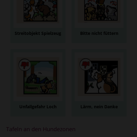
Anzeigen
Anzeigen
Streitobjekt Spielzeug
Bitte nicht füttern
Spielzeug bitte nur
Fremden Hunden
dann, wenn keine
keine Leckerlies
anderen Hunde in
geben
der Zone sind
Anzeigen
Anzeigen
Unfallgefahr Loch
Lärm, nein Danke
Graben möglichst
Bitte kein
vermeiden, bitte
Dauerbellen!
Tafeln an den Hundezonen