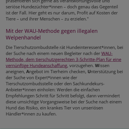
präsentieren sich gerne als verantwortungsvolle und
seriöse Hundezüchter*innen – doch genau das Gegenteil
ist der Fall. Hier geht es nur darum, Profit auf Kosten der
Tiere – und ihrer Menschen – zu erzielen."
Mit der WAU-Methode gegen illegalen
Welpenhandel
Die Tierschutzombudstelle rät Hundeinteressent*innen, bei
der Suche nach einem neuen Begleiter nach der
WAU-
Methode, dem tierschutzgerechten 3-Schritte-Plan für eine
vernünftige Hundeanschaffung
, vorzugehen.
W
issen
aneignen,
A
ngebot im Tierheim checken,
U
nterstützung bei
der Suche von Expert*innen wie der
Tierschutzombudsstelle oder den Sachkundekurs-
Anbieter*innen einholen: Werden die einfachen
Empfehlungen Schritt für Schritt befolgt, dann vermindert
diese umsichtige Vorgangsweise bei der Suche nach einem
Hund das Risiko, ein krankes Tier von unseriösen
Händler*innen zu kaufen.