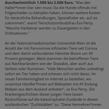
durchschnittlich 1.500 bis 2.500 Euro.
"Was den
Halter*innen klar sein muss: Da die Hunde oftmals mit
Folgeschäden zu kämpfen haben, können weitere Kosten
für tierärztliche Behandlungen, Spezialfutter etc. auf sie
zukommen", warnt Tierschutzombudsfrau Eva Persy.
"Manche Vierbeiner werden zu Dauergästen in den
Ordinationen."
An der Veterinärmedizinischen Universität Wien ist die
Anzahl der mit Parvovirose infizierten Tiere seit Corona
und dem damit verbundenen Heimtier-Boom um 40
Prozent gestiegen. Meist stammen die betroffenen Tiere
aus Nachbarländern wie der Slowakei, aber auch aus
Serbien oder Rumänien. "Viele Menschen wollen unbedingt
sofort ein Tier haben und scheuen sich nicht davor, ihr
neues Familienmitglied im Internet zu bestellen, wo
unseriöse Händler*innen auf Webseiten mit AT-Endung
Welpen aus dem Ausland anbieten", so Eva Persy. Die
Krankengeschichten dieser jungen Tiere lassen
Rückschlüsse auf die katastrophalen Zustände in diesen
ausländischen "Zuchtstätten" zu. "Diese Vermehrer*innen