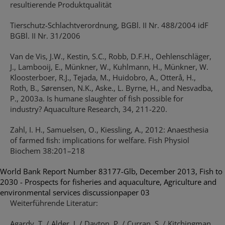
resultierende Produktqualität
Tierschutz-Schlachtverordnung, BGBl. II Nr. 488/2004 idF
BGBl. II Nr. 31/2006
Van de Vis, J.W., Kestin, S.C., Robb, D.F.H., Oehlenschläger,
J., Lambooij, E., Münkner, W., Kuhlmann, H., Münkner, W.
Kloosterboer, R.J., Tejada, M., Huidobro, A., Otterå, H.,
Roth, B., Sørensen, N.K., Aske., L. Byrne, H., and Nesvadba,
P., 2003a. Is humane slaughter of fish possible for
industry? Aquaculture Research, 34, 211-220.
Zahl, I. H., Samuelsen, O., Kiessling, A., 2012: Anaesthesia
of farmed ﬁsh: implications for welfare. Fish Physiol
Biochem 38:201–218
World Bank Report Number 83177-Glb, December 2013, Fish to
2030 - Prospects for fisheries and aquaculture, Agriculture and
environmental services discussionpaper 03
Weiterführende Literatur:
Agardy, T. / Alder, J. / Dayton, P. / Curran, S. / Kitchingman,