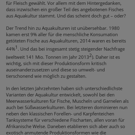
für Fleisch gewählt. Vor allem mit dem Hintergedanken,
dass inzwischen ein großer Teil des angebotenen Fisches
aus Aquakultur stammt. Und das scheint doch gut – oder?
Der Trend hin zu Aquakulturen ist unübersehbar. 1980
kamen erst 9% aller für die menschliche Konsumation
getöteten Fische aus Aquakulturen, 2014 waren es bereits
1
44%
. Und das bei insgesamt stetig steigender Nachfrage
2
(weltweit 141 Mio. Tonnen im Jahr 2013
). Daher ist es
wichtig, sich mit dieser Produktionsform kritisch
auseinanderzusetzen und diese so umwelt- und
tierschonend wie möglich zu gestalten.
In den letzten Jahrzehnten haben sich unterschiedlichste
Varianten der Aquakultur entwickelt, sowohl bei den
Meerwasserkulturen für Fische, Muscheln und Garnelen als
auch bei Süßwasserkulturen. Bei letzteren dominieren nun
neben den klassischen Forellen- und Karpfenteichen
Tanksysteme für verschiedene Fischarten, allen voran für
Afrikanische Welse. Daneben etablieren sich aber auch so
exotisch anmutende Produktionsformen wie die