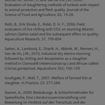
Evaluation of slaughtering methods of turbots with respect
to animal protection and flesh quality. Journal of the
Science of Food and Agriculture, 82, 19-28.
Roth, B., Erik Slinde, E., Robb, D. H. F.; 2006; Field
evaluation of live chilling with CO2 on stunning Atlantic
salmon (
Salmo salar
) and the subsequent effect on quality;
Aquaculture Research, 37, 799-804
Sattari, A., Lambooij, E., Shariﬁ, H., Abbink, W., Reimert, H.,
Van de Vis, J.W.; 2010; Industrial dry electro-stunning
followed by chilling and decapitation as a slaughter
method in Claresse® (
Heteroclarias
sp.) and African catﬁsh
(
Clarias gariepinus
). Aquaculture 302; 100–105
Southgate, P., Wall, T., 2001: Welfare of farmed fish at
slaughter. In Practice, 23: 277-284.
Stamer, A.; 2009; Betäubungs- & Schlachtmethoden für
Speisefische, Eine Literaturzusammenstellung und
Bewertung im Hinblick auf den Tierschutz und die