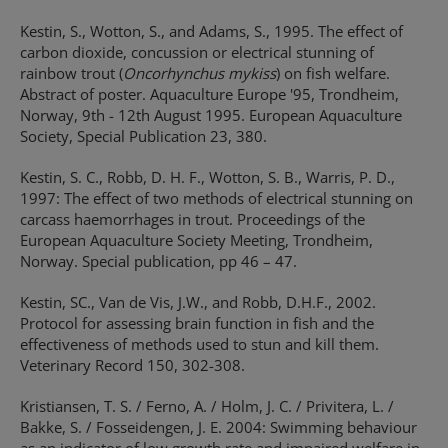
Kestin, S., Wotton, S., and Adams, S., 1995. The effect of
carbon dioxide, concussion or electrical stunning of
rainbow trout (
Oncorhynchus mykiss
) on fish welfare.
Abstract of poster. Aquaculture Europe '95, Trondheim,
Norway, 9th - 12th August 1995. European Aquaculture
Society, Special Publication 23, 380.
Kestin, S. C., Robb, D. H. F., Wotton, S. B., Warris, P. D.,
1997: The effect of two methods of electrical stunning on
carcass haemorrhages in trout. Proceedings of the
European Aquaculture Society Meeting, Trondheim,
Norway. Special publication, pp 46 – 47.
Kestin, SC., Van de Vis, J.W., and Robb, D.H.F., 2002.
Protocol for assessing brain function in fish and the
effectiveness of methods used to stun and kill them.
Veterinary Record 150, 302-308.
Kristiansen, T. S. / Ferno, A. / Holm, J. C. / Privitera, L. /
Bakke, S. / Fosseidengen, J. E. 2004: Swimming behaviour