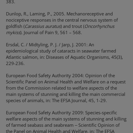
383.
Dunlop, R., Laming, P., 2005. Mechanoreceptive and
nociceptive responses in the central nervous system of
goldfish (
Carassius auratus
) and trout (
Oncorhynchus
mykiss
). Journal of Pain 9, 561 – 568.
Ersdal, C. / Midtyling, P. J. / Jarp, J. 2001: An
epidemiological study of cataracts in seawater farmed
Atlantic salmon, in: Diseases of Aquatic Organisms, 45(3),
229-236.
European Food Safety Authority 2004: Opinion of the
Scientific Panel on Animal Health and Welfare on a request
from the Commission related to welfare aspects of the
main systems of stunning and killing the main commercial
species of animals, in: The EFSA Journal, 45, 1-29.
European Food Safety Authority 2009: Species-specific
welfare aspects of the main systems of stunning and killing
of farmed seabass and seabream ‒ Scientific Opinion of
the Panel on Animal Health and Welfare, in: The EFSA