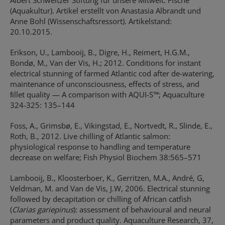
Albert Schweitzer Stiftung für unsere Mitwelt. Fische
(Aquakultur). Artikel erstellt von Anastasia Albrandt und
Anne Bohl (Wissenschaftsressort). Artikelstand:
20.10.2015.
Erikson, U., Lambooij, B., Digre, H., Reimert, H.G.M.,
Bondø, M., Van der Vis, H.; 2012. Conditions for instant
electrical stunning of farmed Atlantic cod after de-watering,
maintenance of unconsciousness, effects of stress, and
ﬁllet quality — A comparison with AQUI-S™; Aquaculture
324-325: 135–144
Foss, A., Grimsbø, E., Vikingstad, E., Nortvedt, R., Slinde, E.,
Roth, B., 2012. Live chilling of Atlantic salmon:
physiological response to handling and temperature
decrease on welfare; Fish Physiol Biochem 38:565–571
Lambooij, B., Kloosterboer, K., Gerritzen, M.A., André, G,
Veldman, M. and Van de Vis, J.W, 2006. Electrical stunning
followed by decapitation or chilling of African catfish
(
Clarias gariepinus
): assessment of behavioural and neural
parameters and product quality. Aquaculture Research, 37,