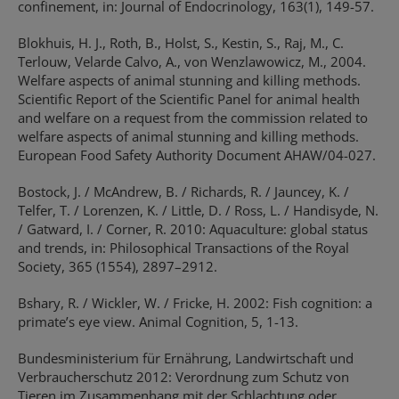
confinement, in: Journal of Endocrinology, 163(1), 149-57.
Blokhuis, H. J., Roth, B., Holst, S., Kestin, S., Raj, M., C.
Terlouw, Velarde Calvo, A., von Wenzlawowicz, M., 2004.
Welfare aspects of animal stunning and killing methods.
Scientific Report of the Scientific Panel for animal health
and welfare on a request from the commission related to
welfare aspects of animal stunning and killing methods.
European Food Safety Authority Document AHAW/04-027.
Bostock, J. / McAndrew, B. / Richards, R. / Jauncey, K. /
Telfer, T. / Lorenzen, K. / Little, D. / Ross, L. / Handisyde, N.
/ Gatward, I. / Corner, R. 2010: Aquaculture: global status
and trends, in: Philosophical Transactions of the Royal
Society, 365 (1554), 2897–2912.
Bshary, R. / Wickler, W. / Fricke, H. 2002: Fish cognition: a
primate’s eye view. Animal Cognition, 5, 1-13.
Bundesministerium für Ernährung, Landwirtschaft und
Verbraucherschutz 2012: Verordnung zum Schutz von
Tieren im Zusammenhang mit der Schlachtung oder