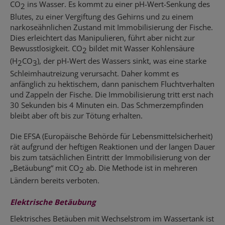
CO
ins Wasser. Es kommt zu einer pH-Wert-Senkung des
2
Blutes, zu einer Vergiftung des Gehirns und zu einem
narkoseähnlichen Zustand mit Immobilisierung der Fische.
Dies erleichtert das Manipulieren, führt aber nicht zur
Bewusstlosigkeit. CO
bildet mit Wasser Kohlensäure
2
(H
CO
), der pH-Wert des Wassers sinkt, was eine starke
2
3
Schleimhautreizung verursacht. Daher kommt es
anfänglich zu hektischem, dann panischem Fluchtverhalten
und Zappeln der Fische. Die Immobilisierung tritt erst nach
30 Sekunden bis 4 Minuten ein. Das Schmerzempfinden
bleibt aber oft bis zur Tötung erhalten.
Die EFSA (Europäische Behörde für Lebensmittelsicherheit)
rät aufgrund der heftigen Reaktionen und der langen Dauer
bis zum tatsächlichen Eintritt der Immobilisierung von der
„Betäubung“ mit CO
ab. Die Methode ist in mehreren
2
Ländern bereits verboten.
Elektrische Betäubung
Elektrisches Betäuben mit Wechselstrom im Wassertank ist