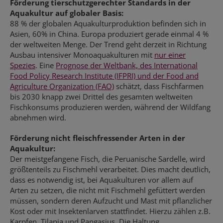
Förderung tierschutzgerechter Standards in der
Aquakultur auf globaler Basis:
88 % der globalen Aquakulturproduktion befinden sich in
Asien, 60% in China. Europa produziert gerade einmal 4 %
der weltweiten Menge. Der Trend geht derzeit in Richtung
Ausbau intensiver Monoaquakulturen mit
nur einer
Spezies
. Eine
Prognose der Weltbank, des International
Food Policy Research Institute (IFPRI) und der Food and
Agriculture Organization (FAO)
schätzt, dass Fischfarmen
bis 2030 knapp zwei Drittel des gesamten weltweiten
Fischkonsums produzieren werden, während der Wildfang
abnehmen wird.
Förderung nicht fleischfressender Arten in der
Aquakultur:
Der meistgefangene Fisch, die Peruanische Sardelle, wird
größtenteils zu Fischmehl verarbeitet. Dies macht deutlich,
dass es notwendig ist, bei Aquakulturen vor allem auf
Arten zu setzen, die nicht mit Fischmehl gefüttert werden
müssen, sondern deren Aufzucht und Mast mit pflanzlicher
Kost oder mit Insektenlarven stattfindet. Hierzu zählen z.B.
Karpfen, Tilapia und Pangasius. Die Haltung