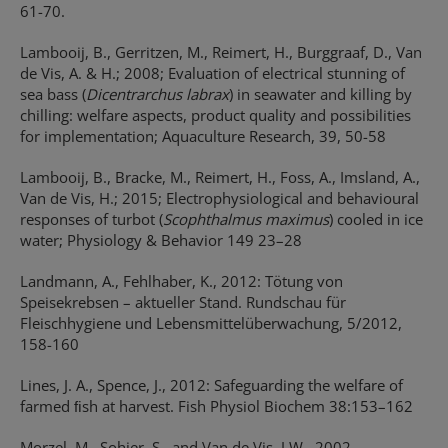
61-70.
Lambooij, B., Gerritzen, M., Reimert, H., Burggraaf, D., Van
de Vis, A. & H.; 2008; Evaluation of electrical stunning of
sea bass (
Dicentrarchus labrax
) in seawater and killing by
chilling: welfare aspects, product quality and possibilities
for implementation; Aquaculture Research, 39, 50-58
Lambooij, B., Bracke, M., Reimert, H., Foss, A., Imsland, A.,
Van de Vis, H.; 2015; Electrophysiological and behavioural
responses of turbot (
Scophthalmus maximus
) cooled in ice
water; Physiology & Behavior 149 23–28
Landmann, A., Fehlhaber, K., 2012: Tötung von
Speisekrebsen – aktueller Stand. Rundschau für
Fleischhygiene und Lebensmittelüberwachung, 5/2012,
158-160
Lines, J. A., Spence, J., 2012: Safeguarding the welfare of
farmed ﬁsh at harvest. Fish Physiol Biochem 38:153–162
Morzel, M., Sohier, S., and Van de Vis, J.W., 2002.