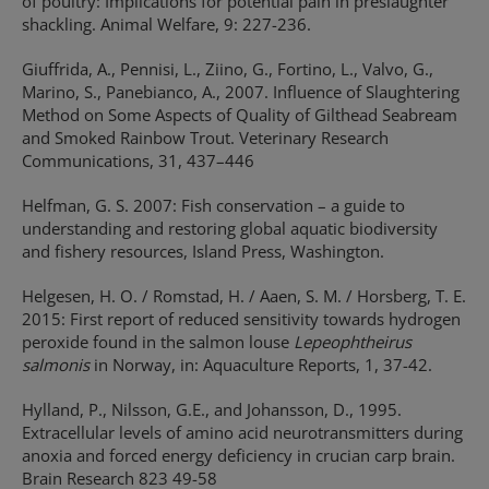
of poultry: Implications for potential pain in preslaughter
shackling. Animal Welfare, 9: 227-236.
Giuffrida, A., Pennisi, L., Ziino, G., Fortino, L., Valvo, G.,
Marino, S., Panebianco, A., 2007. Influence of Slaughtering
Method on Some Aspects of Quality of Gilthead Seabream
and Smoked Rainbow Trout. Veterinary Research
Communications, 31, 437–446
Helfman, G. S. 2007: Fish conservation – a guide to
understanding and restoring global aquatic biodiversity
and fishery resources, Island Press, Washington.
Helgesen, H. O. / Romstad, H. / Aaen, S. M. / Horsberg, T. E.
2015: First report of reduced sensitivity towards hydrogen
peroxide found in the salmon louse
Lepeophtheirus
salmonis
in Norway, in: Aquaculture Reports, 1, 37-42.
Hylland, P., Nilsson, G.E., and Johansson, D., 1995.
Extracellular levels of amino acid neurotransmitters during
anoxia and forced energy deficiency in crucian carp brain.
Brain Research 823 49-58