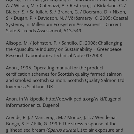
A. / Wilson, M. / Catenazzi, A. / Restrepo, J. / Birkeland, C. /
Blaber, S. / Saifullah, S. / Branch, G. / Boersma, D. / Nixon,
S. / Dugan, P. / Davidson, N. / Vörösmarty, C. 2005: Coastal
Systems, in: Millenium Ecosystem Assessment – Current
State & Trends Assessment, 513-549.
Allsopp, M. / Johnston, P. / Santillo, D. 2008: Challenging
the Aquaculture Industry on Sustainability – Greenpeace
Research Laboratories Technical Note 01/2008.
Anon., 1995. Operating manual for the product
certification schemes for Scottish quality farmed salmon
and smoked Scottish salmon. Scottish Quality Salmon Ltd.
Inverness Scotland, UK.
Anon. in Wikipedia http://de.wikipedia.org/wiki/Eugenol
Informationen zu Eugenol
Arends, R. J. / Mancera, J. M. / Munoz, J. L. / Wendelaar
Bonga, S. E. / Flik, G. 1999: The stress response of the
gilthead sea bream (
Sparus aurata
L.) to air exposure and